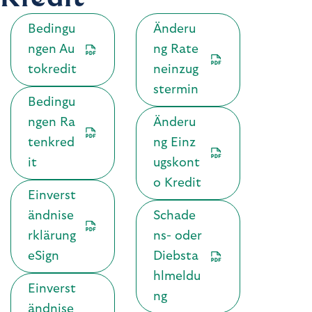
Bedingu
Änderu
ngen Au
ng Rate
tokredit
neinzug
stermin
Bedingu
ngen Ra
Änderu
tenkred
ng Einz
it
ugskont
o Kredit
Einverst
ändnise
Schade
rklärung
ns- oder
eSign
Diebsta
hlmeldu
Einverst
ng
ändnise