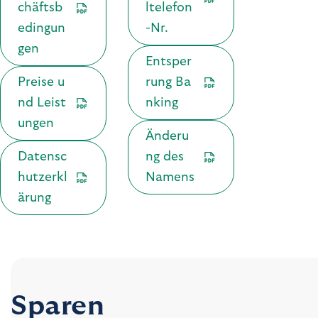
chäftsb
ltelefon
edingun
-Nr.
gen
Entsper
Preise u
rung Ba
nd Leist
nking
ungen
Änderu
Datensc
ng des
hutzerkl
Namens
ärung
Sparen