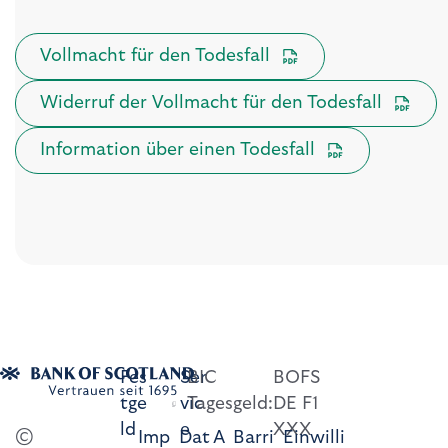
Vollmacht für den Todesfall
Widerruf der Vollmacht für den Todesfall
Information über einen Todesfall
Fes
Ser
BIC
BOFS
tge
vic
Tagesgeld:
DE F1
ld
e
XXX
©
Imp
Dat
A
Barri
Einwilli