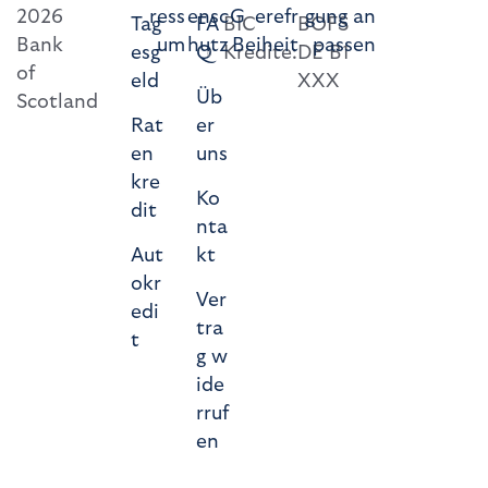
2026
ress
ensc
G
erefr
gung an
Tag
FA
BIC
BOFS
Bank
um
hutz
B
eiheit
passen
esg
Q
Kredite:
DE B1
of
eld
XXX
Üb
Scotland
Rat
er
en
uns
kre
Ko
dit
nta
Aut
kt
okr
Ver
edi
tra
t
g w
ide
rruf
en