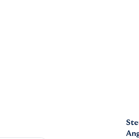
Ste
An