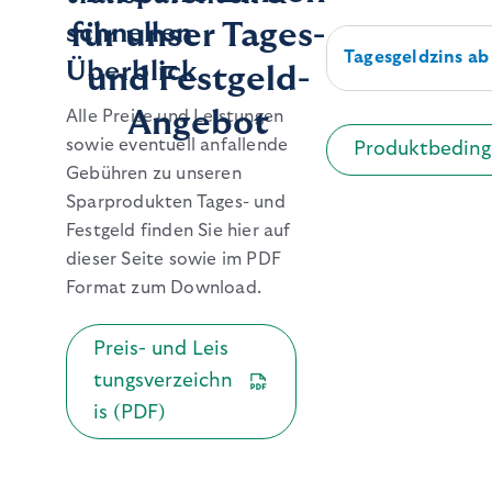
für unser Tages-
schnellen
Tagesgeldzins
ab
Überblick
und Festgeld-
Angebot
Alle Preise und Leistungen
sowie eventuell anfallende
Produktbeding
Gebühren zu unseren
Sparprodukten Tages- und
Festgeld finden Sie hier auf
dieser Seite sowie im PDF
Format zum Download.
Preis- und Leis
tungsverzeichn
is (PDF)