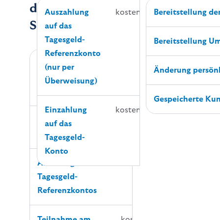
der Bank of
Auszahlung
kostenfrei
Bereitstellung de
Scotland
auf das
Tagesgeld-
Bereitstellung U
Referenzkonto
Eröffnung und
kostenfrei
(nur per
Änderung persönl
Schließung eines
Überweisung)
Kontos
Gespeicherte Kun
Einzahlung
kostenfrei
Führung eines
kostenfrei
auf das
Kontos
Tagesgeld-
Konto
Änderung des
kostenfrei
Tagesgeld-
Referenzkontos
Teilnahme am
kostenfrei