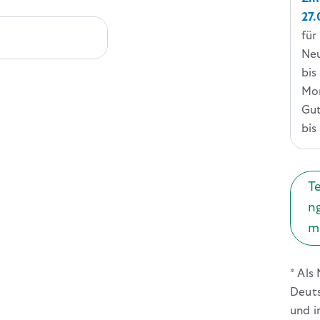
27.
für
p.a.
Ne
bis
Mo
Gu
bis
T
n
m
* Als
Deuts
und i