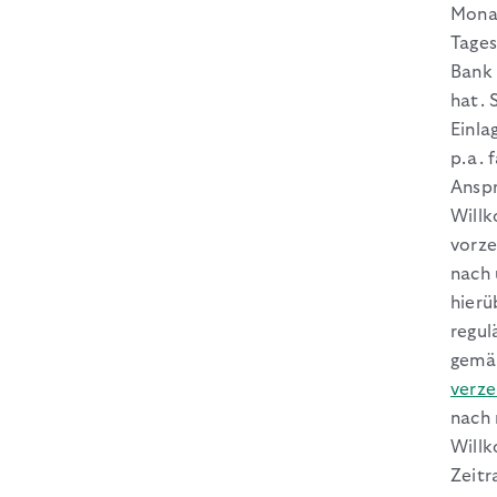
Mona
Tages
Bank 
hat. 
Einla
p.a. 
Anspr
Will
vorze
nach 
hierü
regul
gem
verze
nach 
Will
Zeitr