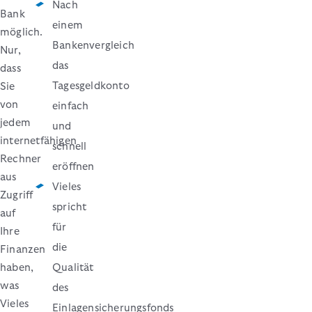
Nach
Bank
einem
möglich.
Bankenvergleich
Nur,
das
dass
Tagesgeldkonto
Sie
von
einfach
jedem
und
internetfähigen
schnell
Rechner
eröffnen
aus
Vieles
Zugriff
spricht
auf
für
Ihre
die
Finanzen
haben,
Qualität
was
des
Vieles
Einlagensicherungsfonds