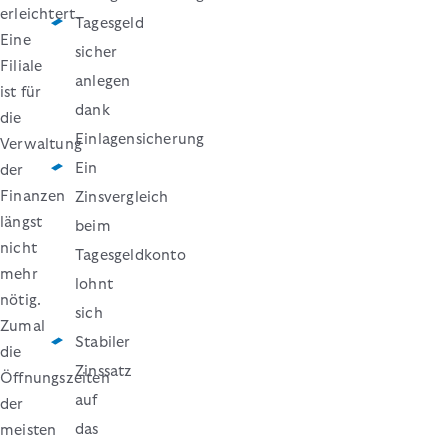
erleichtert.
Tagesgeld
Eine
sicher
Filiale
anlegen
ist für
dank
die
Einlagensicherung
Verwaltung
Ein
der
Finanzen
Zinsvergleich
längst
beim
nicht
Tagesgeldkonto
mehr
lohnt
nötig.
sich
Zumal
Stabiler
die
Zinssatz
Öffnungszeiten
auf
der
das
meisten