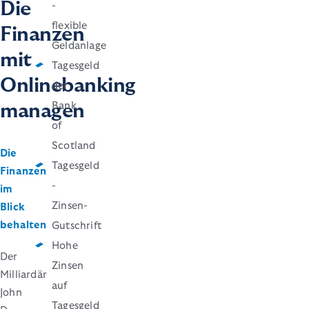
Die
-
flexible
Finanzen
Geldanlage
mit
Tagesgeld
Onlinebanking
der
Bank
managen
of
Scotland
Die
Tagesgeld
Finanzen
-
im
Zinsen-
Blick
behalten
Gutschrift
Hohe
Der
Zinsen
Milliardär
auf
John
Tagesgeld