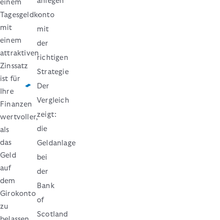
anlegen
einem
Tagesgeldkonto
-
mit
mit
einem
der
attraktiven
richtigen
Zinssatz
Strategie
ist für
Der
Ihre
Vergleich
Finanzen
zeigt:
wertvoller,
die
als
das
Geldanlage
Geld
bei
auf
der
dem
Bank
Girokonto
of
zu
Scotland
belassen.