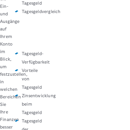
Tagesgeld
Ein-
Tagesgeldvergleich
und
Ausgänge
auf
Ihrem
Konto
im
Tagesgeld-
Blick,
Verfügbarkeit
um
Vorteile
festzustellen,
von
in
Tagesgeld
welchen
Zinsentwicklung
Bereichen
beim
Sie
Ihre
Tagesgeld
Finanzen
Tagesgeld
besser
der