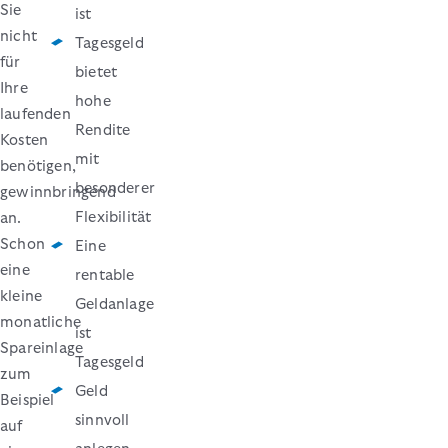
Sie
ist
nicht
Tagesgeld
für
bietet
Ihre
hohe
laufenden
Rendite
Kosten
mit
benötigen,
besonderer
gewinnbringend
Flexibilität
an.
Schon
Eine
eine
rentable
kleine
Geldanlage
monatliche
ist
Spareinlage
Tagesgeld
zum
Geld
Beispiel
sinnvoll
auf