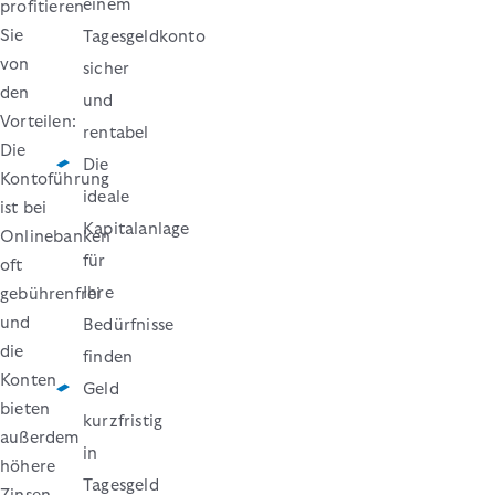
einem
profitieren
Sie
Tagesgeldkonto
von
sicher
den
und
Vorteilen:
rentabel
Die
Die
Kontoführung
ideale
ist bei
Kapitalanlage
Onlinebanken
für
oft
Ihre
gebührenfrei
und
Bedürfnisse
die
finden
Konten
Geld
bieten
kurzfristig
außerdem
in
höhere
Tagesgeld