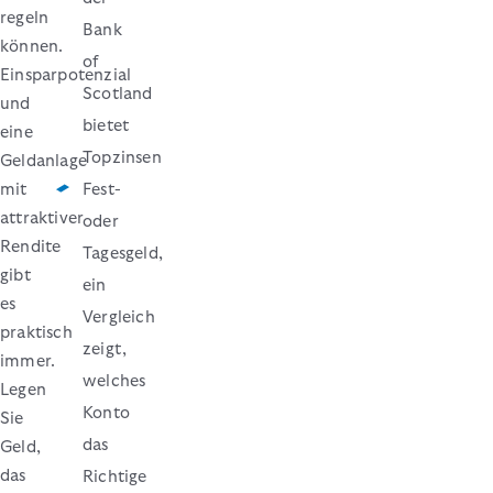
regeln
Bank
können.
of
Einsparpotenzial
Scotland
und
bietet
eine
Topzinsen
Geldanlage
mit
Fest-
attraktiver
oder
Rendite
Tagesgeld,
gibt
ein
es
Vergleich
praktisch
zeigt,
immer.
welches
Legen
Konto
Sie
das
Geld,
das
Richtige