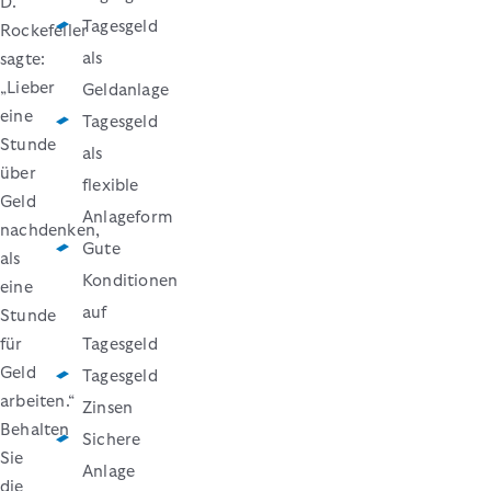
D.
Tagesgeld
Rockefeller
als
sagte:
„Lieber
Geldanlage
eine
Tagesgeld
Stunde
als
über
flexible
Geld
Anlageform
nachdenken,
Gute
als
Konditionen
eine
auf
Stunde
für
Tagesgeld
Geld
Tagesgeld
arbeiten.“
Zinsen
Behalten
Sichere
Sie
Anlage
die