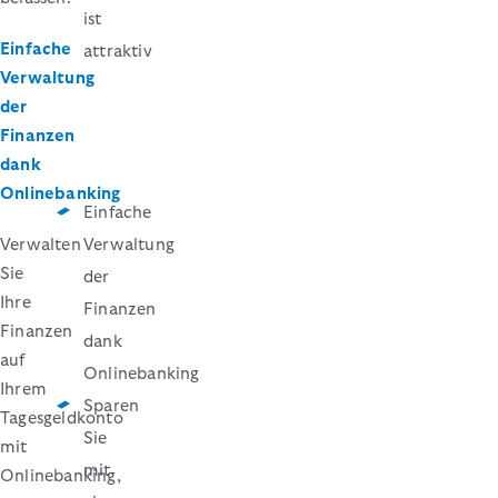
ist
Einfache
attraktiv
Verwaltung
der
Finanzen
dank
Onlinebanking
Einfache
Verwalten
Verwaltung
Sie
der
Ihre
Finanzen
Finanzen
dank
auf
Onlinebanking
Ihrem
Sparen
Tagesgeldkonto
Sie
mit
mit
Onlinebanking,