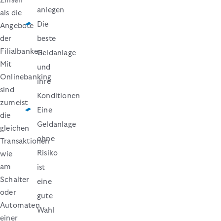
Zinsen
anlegen
als die
Die
Angebote
der
beste
Filialbanken.
Geldanlage
Mit
und
Onlinebanking
ihre
sind
Konditionen
zumeist
Eine
die
Geldanlage
gleichen
ohne
Transaktionen
Risiko
wie
am
ist
Schalter
eine
oder
gute
Automaten
Wahl
einer