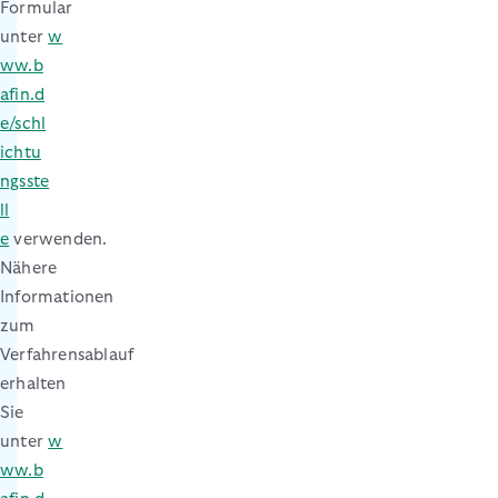
Formular
unter
w
ww.b
afin.d
e/schl
ichtu
ngsste
ll
e
verwenden.
Nähere
Informationen
zum
Verfahrensablauf
erhalten
Sie
unter
w
ww.b