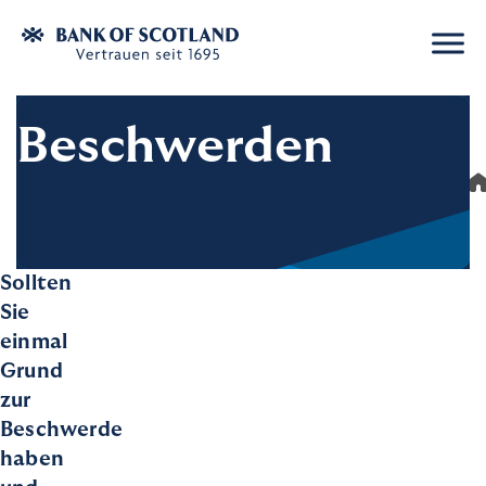
Beschwerden
Suche
Beschw
Suche
Häufige Suchbegriffe
Sollten
Sie
Ratenkredit
Eröffnung Festgeld
Auszahlun
einmal
Grund
zur
Beschwerde
haben