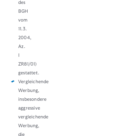
des
BGH
vom
11.3.
2004,
Az.
I
ZR81/01)
gestattet.
Vergleichende
Werbung,
insbesondere
aggressive
vergleichende
Werbung,
die