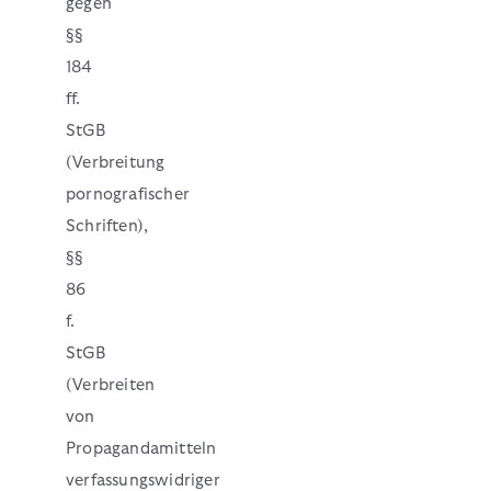
gegen
§§
184
ff.
StGB
(Verbreitung
pornografischer
Schriften),
§§
86
f.
StGB
(Verbreiten
von
Propagandamitteln
verfassungswidriger