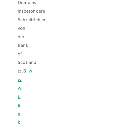
Domains
insbesondere
Schreibfehler
von
der
Bank
of
Scotland
(z.B.
w
w
w.
b
a
n
k
-