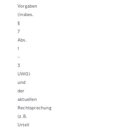
Vorgaben
(insbes.
§
7
Abs.
1
–
3
UWG)
und
der
aktuellen
Rechtsprechung
(z.B.
Urteil